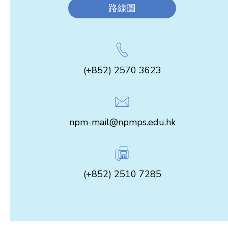
路線圖
(+852) 2570 3623
npm-mail@npmps.edu.hk
(+852) 2510 7285