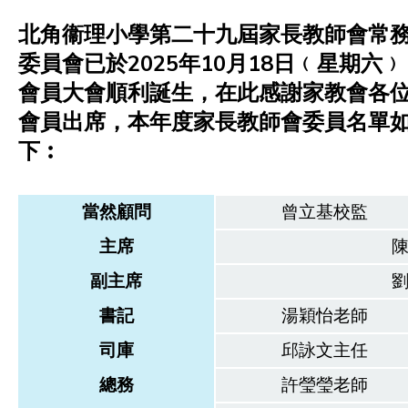
北角衞理小學第二十九屆家長教師會常
委員會已於2025年10月18日﹙星期六﹚
會員大會順利誕生，在此感謝家教會各
會員出席，本年度家長教師會委員名單
下︰
當然顧問
曾立基
校監
主席
副主席
書記
湯穎怡老師
司庫
邱詠文主任
總務
許瑩瑩老師