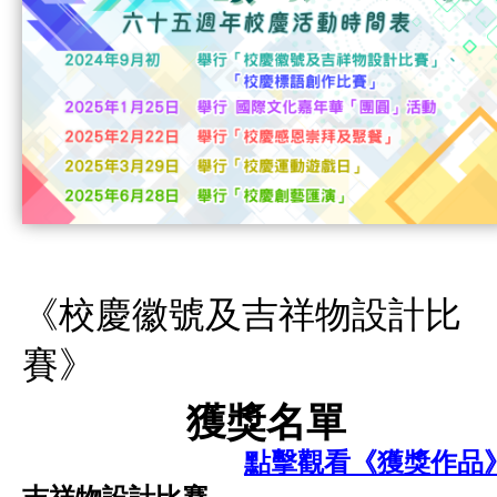
《校慶徽號及吉祥物設計比
賽》
獲獎名單
點擊觀看《獲獎作品