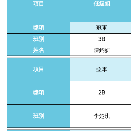
項目
低級組
獎項
冠軍
班別
3B
姓名
陳鈞妍
項目
亞軍
獎項
2B
班別
李楚琪