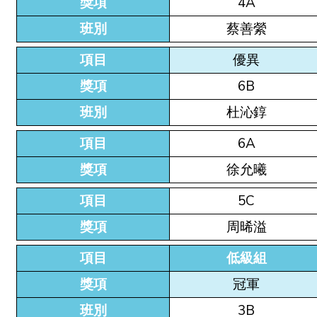
獎項
4A
班別
蔡善縈
項目
優異
獎項
6B
班別
杜沁錞
項目
6A
獎項
徐允曦
項目
5C
獎項
周晞溢
項目
低級組
獎項
冠軍
班別
3B