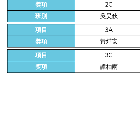
獎項
2C
班別
吳昊狄
項目
3A
獎項
黃燁安
項目
3C
獎項
譚柏雨