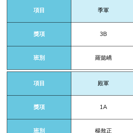
項目
季軍
獎項
3B
班別
羅懿嶠
項目
殿軍
獎項
1A
班別
楊敖正