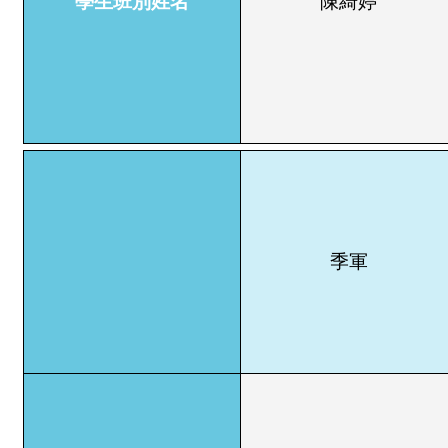
學生班別姓名
陳綺婷
季軍