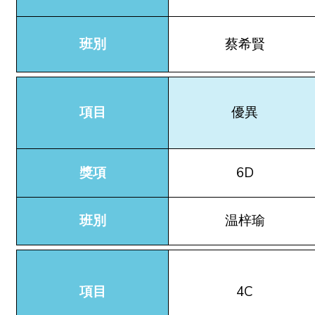
班別
蔡希賢
項目
優異
獎項
6D
班別
温梓瑜
項目
4C