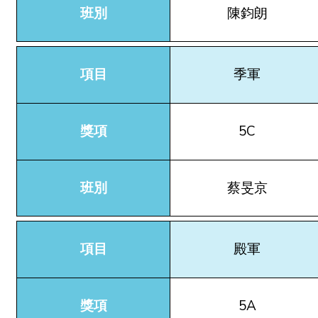
班別
陳鈞朗
項目
季軍
獎項
5C
班別
蔡旻京
項目
殿軍
獎項
5A