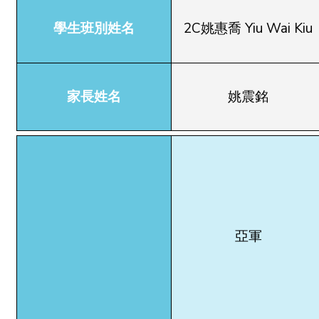
學生班別姓名
2C姚惠喬 Yiu Wai Kiu
家長姓名
姚震銘
亞軍