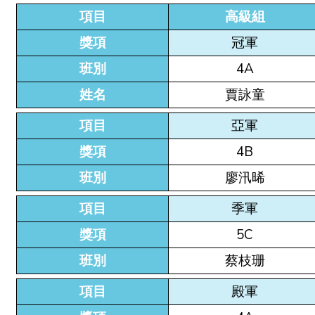
項目
高級組
獎項
冠軍
班別
4A
姓名
賈詠童
項目
亞軍
獎項
4B
班別
廖汛晞
項目
季軍
獎項
5C
班別
蔡枝珊
項目
殿軍