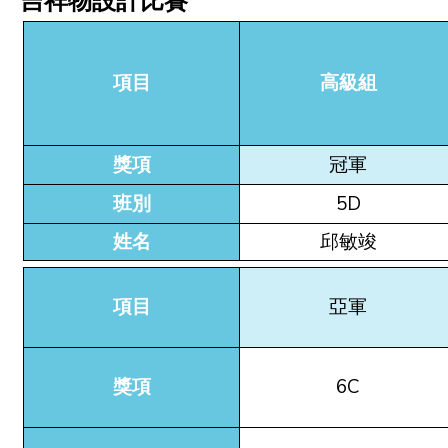
吉祥物設計比賽
項目
高級組
獎項
冠軍
班別
5D
姓名
邱敏竣
項目
亞軍
獎項
6C