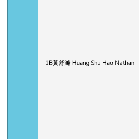
1B黃舒澔 Huang Shu Hao Nathan