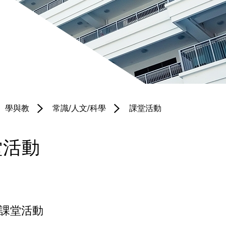
聯絡我們
培育園地
體育科
服務團隊
宗教科
北衞校隊
普通話科
黃金時段專
電腦科
項小組
學與教
常識/人文/科學
課堂活動
圖書科
境外交流
堂活動
課堂活動