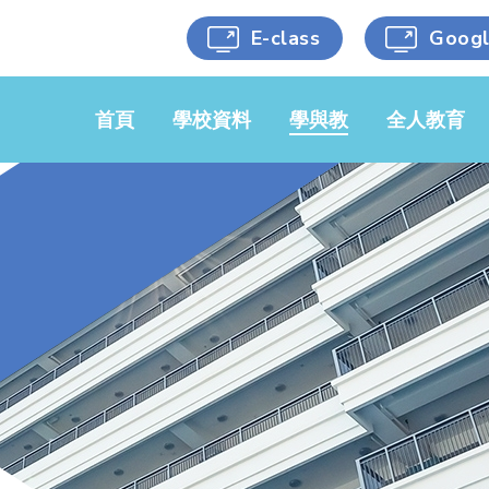
E-class
Goog
首頁
學校資料
學與教
全人教育
學校簡介
中文科
黃金時段
學校文件
英文科
藝術涵養
校服樣式
數學科
健康生活
學校刊物
常識/人文/
科學能力
科學
校車服務
人文關懷
音樂科
選用書目
跨科目活動
視藝科