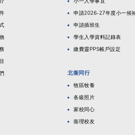
介
小一入學事宜
件
申請2026-27年度小一
式
申請插班生
物
學生入學資料記錄表
務
繳費靈PPS帳戶設定
目
北衞同行
們
牧區牧養
各級照片
家校同心
衞理校友