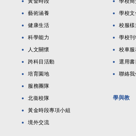
黃金時段
學校簡
藝術涵養
學校文
健康生活
校服樣
科學能力
學校刊
人文關懷
校車服
跨科目活動
選用書
培育園地
聯絡我
服務團隊
學與教
北衞校隊
黃金時段專項小組
境外交流