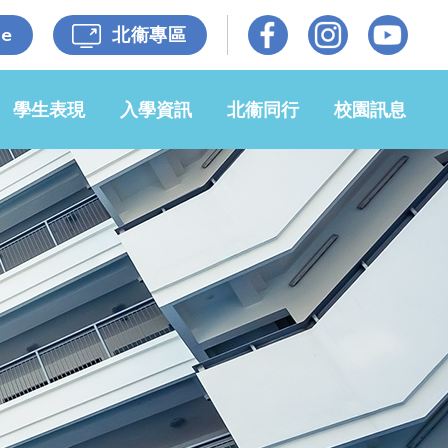
le
北衞專區
學生表現
入學資訊
北衞同行
校園訊息
光榮榜
小一入學事
牧區牧養
校園動態
宜
佳作共賞
各級照片
媒體報導
申請2026-
27年度小
自學成果
家校同心
校園電視台
一候補生事
宜
獎學金
衞理校友
開放日
申請插班生
小六升中
招標公告
學生入學資
自學樂繽紛
65週年校
料記錄表
慶