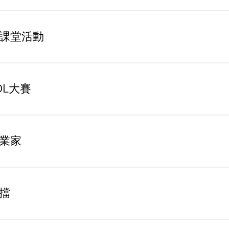
課堂活動
OL大賽
業家
擋