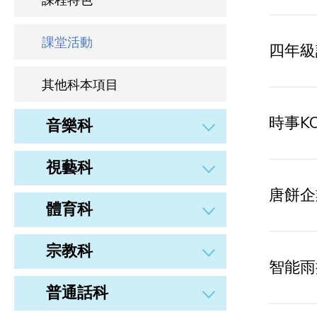
課程特色
課堂活動
四年級
其他科本項目
時事K
音樂科
視藝科
唐餅企
體育科
宗教科
智能雨
普通話科