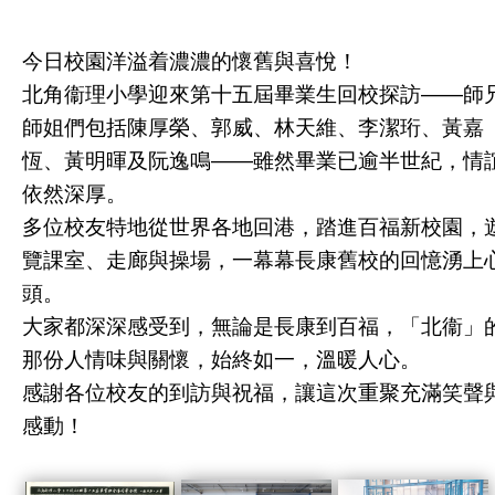
今日校園洋溢着濃濃的懷舊與喜悅！
北角衞理小學迎來第十五屆畢業生回校探訪——師
師姐們包括陳厚榮、郭威、林天維、李潔珩、黃嘉
恆、黃明暉及阮逸鳴——雖然畢業已逾半世紀，情
依然深厚。
多位校友特地從世界各地回港，踏進百福新校園，
覽課室、走廊與操場，一幕幕長康舊校的回憶湧上
頭。
大家都深深感受到，無論是長康到百福，「北衞」
那份人情味與關懷，始終如一，溫暖人心。
感謝各位校友的到訪與祝福，讓這次重聚充滿笑聲
感動！