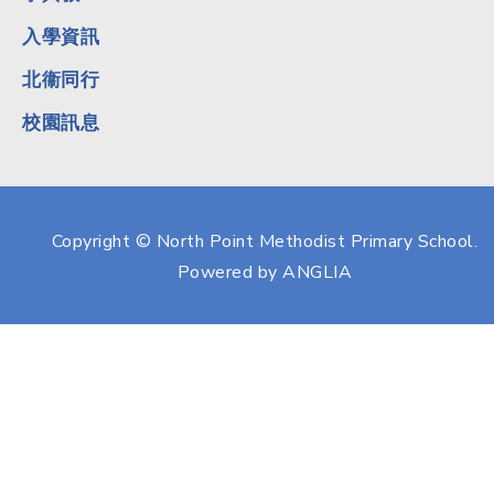
入學資訊
北衞同行
校園訊息
Copyright © North Point Methodist Primary School.
Powered by
ANGLIA