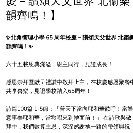
慶 – 讚頌天父世界 北衞樂
韻齊鳴！】
✨北角衞理小學 65 周年校慶 – 讚頌天父世界 北衞
韻齊鳴！✨
六十五載恩典滿溢，恩主同行，見證成長！
感恩崇拜暨獻呈禮讚中敬拜上主，在校慶感恩聚餐
共享喜樂，見證學校踏入65周年！
詩篇100篇 1-5節：「普天下當向耶和華歡呼！當樂
意事奉耶和華，當歡唱來到祂面前！」 在詩歌與敬
拜中，我們數算主恩，深深感謝祂一路的帶領與祝