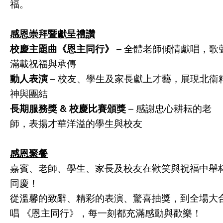
福。
感恩崇拜暨獻呈禮讚
校慶主題曲《恩主同行》
– 全體老師傾情獻唱，歌
滿載祝福與承傳
動人表演
– 校友、學生及家長獻上才藝，展現北衞
神與團結
長期服務獎 & 校慶比賽頒獎
– 感謝忠心耕耘的老
師，表揚才華洋溢的學生與校友
感恩聚餐
嘉賓、老師、學生、家長及校友在歡笑與祝福中舉
同慶！
從溫馨的致辭、精彩的表演、驚喜抽獎，到全場大
唱 《恩主同行》，每一刻都充滿感動與歡樂！