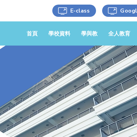
E-class
Goog
首頁
學校資料
學與教
全人教育
學校簡介
中文科
黃金時段
學校文件
英文科
藝術涵養
校服樣式
數學科
健康生活
學校刊物
常識/人文/
科學能力
科學
校車服務
人文關懷
音樂科
選用書目
跨科目活動
視藝科