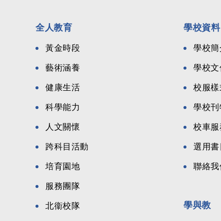
全人教育
學校資料
黃金時段
學校簡
藝術涵養
學校文
健康生活
校服樣
科學能力
學校刊
人文關懷
校車服
跨科目活動
選用書
培育園地
聯絡我
服務團隊
學與教
北衞校隊