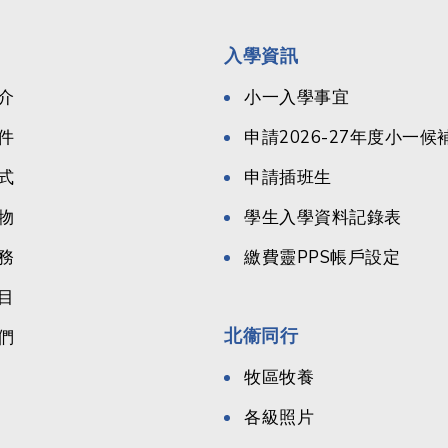
入學資訊
介
小一入學事宜
件
申請2026-27年度小一
式
申請插班生
物
學生入學資料記錄表
務
繳費靈PPS帳戶設定
目
北衞同行
們
牧區牧養
各級照片