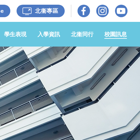
le
北衞專區
學生表現
入學資訊
北衞同行
校園訊息
光榮榜
小一入學事
牧區牧養
校園動態
宜
佳作共賞
各級照片
媒體報導
申請2026-
27年度小
自學成果
家校同心
校園電視台
一候補生事
宜
獎學金
衞理校友
開放日
申請插班生
小六升中
招標公告
學生入學資
自學樂繽紛
65週年校
料記錄表
慶