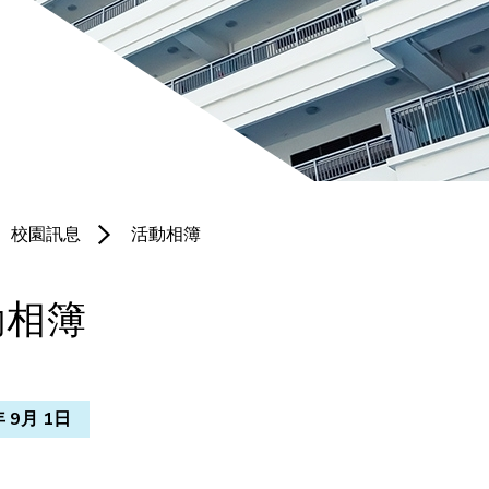
聯絡我們
培育園地
體育科
服務團隊
宗教科
北衞校隊
普通話科
黃金時段專
電腦科
項小組
校園訊息
活動相簿
圖書科
境外交流
動相簿
年 9月 1日