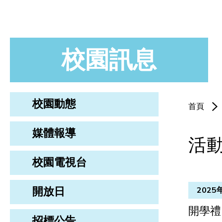
校園訊息
校園動態
首頁
媒體報導
活
校園電視台
開放日
2025
開學禮
招標公告