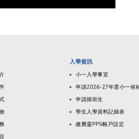
入學資訊
介
小一入學事宜
件
申請2026-27年度小一
式
申請插班生
物
學生入學資料記錄表
務
繳費靈PPS帳戶設定
目