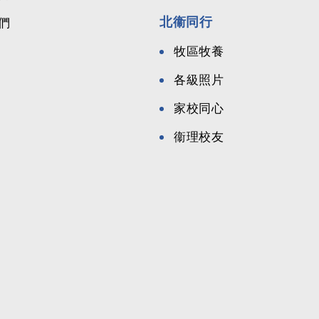
北衞同行
們
牧區牧養
各級照片
家校同心
衞理校友