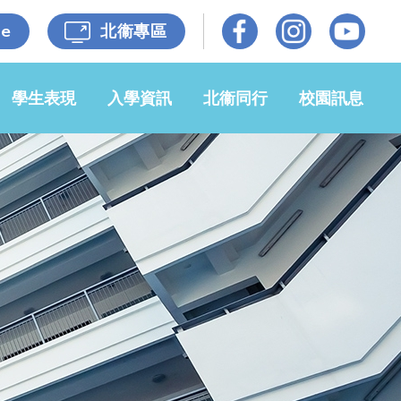
le
北衞專區
學生表現
入學資訊
北衞同行
校園訊息
光榮榜
小一入學事
牧區牧養
校園動態
宜
佳作共賞
各級照片
媒體報導
申請2026-
27年度小
自學成果
家校同心
校園電視台
一候補生事
宜
獎學金
衞理校友
開放日
申請插班生
小六升中
招標公告
學生入學資
自學樂繽紛
65週年校
料記錄表
慶