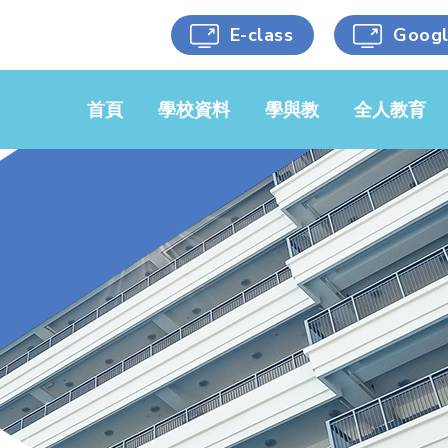
E-class
Goog
首頁
學校資料
學與教
全人教育
學校簡介
中文科
黃金時段
學校文件
英文科
藝術涵養
校服樣式
數學科
健康生活
學校刊物
常識/人文/
科學能力
科學
校車服務
人文關懷
音樂科
選用書目
跨科目活動
視藝科