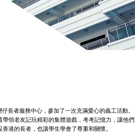
聯絡我們
培育園地
體育科
服務團隊
宗教科
北衞校隊
普通話科
黃金時段專
電腦科
項小組
圖書科
境外交流
】
灣仔長者服務中心，參加了一次充滿愛心的義工活動。
還帶領老友記玩精彩的集體遊戲，考考記憶力，讓他們
設香港的長者，也讓學生學會了尊重和關懷。