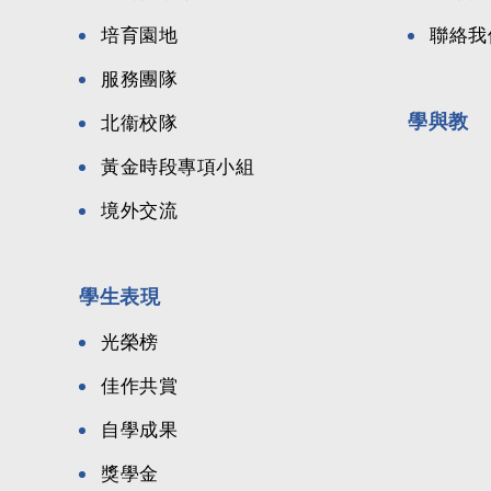
培育園地
聯絡我
服務團隊
學與教
北衞校隊
黃金時段專項小組
境外交流
學生表現
光榮榜
佳作共賞
自學成果
獎學金